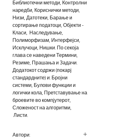
Библиотечни методи, Контролни
наредби, Кориснички методи,
Низи, Датотеки, Барање и
сортирање податоци, Објекти -
Класи, Наследување,
Полиморфизам, Интерфејси,
Исклучоци, Нишки. По секоја
глава се наведени Термини,
Резиме, Прашања и Задачи.
Додатокот содржи (покарј
стандардните) и: Бројни
системи, Булови функции и
логички кола, Претставување на
броевите во компјутерот,
Сложеност на алгоритми,
Листи.
Автори: