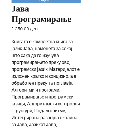
Јава
Програмирање
Price
1.250,00 ден.
Книгата е комплетна книга за
јазик Јава, наменета за секој
што сака да го изучува
програмирањето преку овој
програмски јазик. Материјалот е
изложен кратко и концизно, а е
обработен преку 18 поглавја:
Алгоритми и програми,
Програмирање и програмски
јазици, Алгоритамски контролни
структури, Подалгоритми,
Интегрирана развојна околина
за Јава, Јазикот Јава,