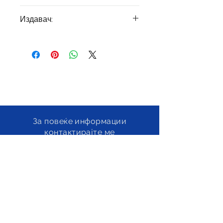
Ѓ. Јованчевски,
А. Божиновски,
Издавач:
Н. Ацковска
Авторот, Скопје 2021
За повеќе информации
контактирајте ме
на:
profesorjovancevski@gmail.com
© 2023 Проф. Ѓорѓи Јованчевски