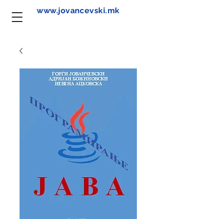
www.jovancevski.mk